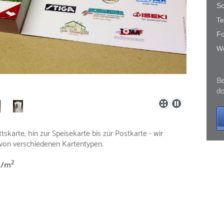
Sc
Te
Fo
We
Be
do
ttskarte, hin zur Speisekarte bis zur Postkarte - wir
l von verschiedenen Kartentypen.
g/m
2