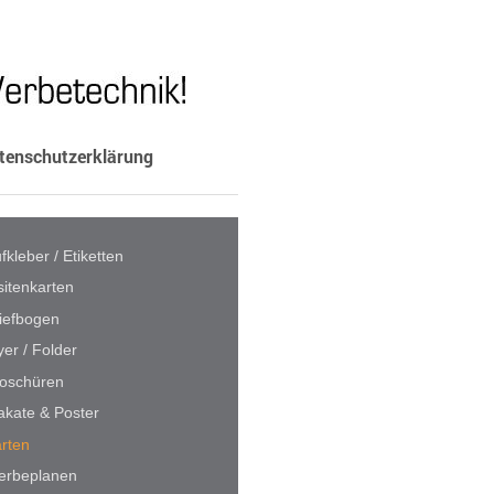
tenschutzerklärung
fkleber / Etiketten
sitenkarten
iefbogen
yer / Folder
oschüren
akate & Poster
rten
erbeplanen