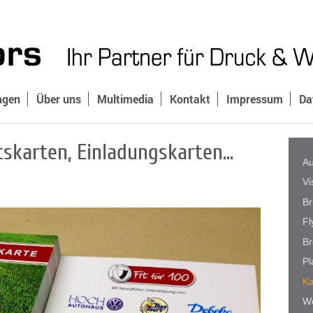
ngen
Über uns
Multimedia
Kontakt
Impressum
Da
tskarten, Einladungskarten...
Au
Vi
Br
Fl
Br
Pl
Ka
W