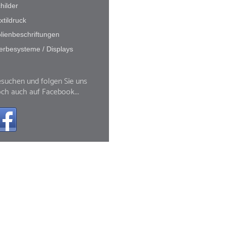
hilder
xtildruck
lienbeschriftungen
rbesysteme / Displays
suchen und folgen Sie uns
ch auch auf Facebook...